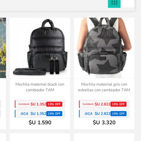
Mochila maternal black con
Mochila maternal gris con
cambiador 7AM
estrellas con cambiador 7AM
$U 1.352
$U 2.822
15% OFF
15% OFF
$U 1.352
$U 2.822
15% OFF
15% OFF
$U 1.590
$U 3.320