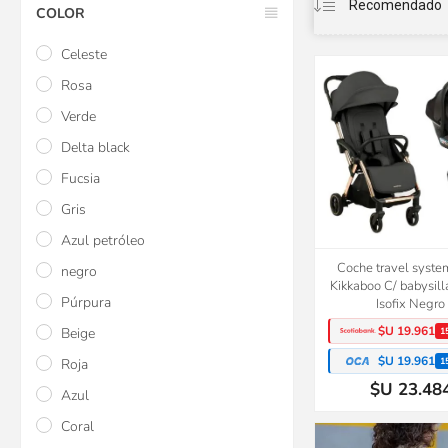
COLOR
Celeste
Rosa
Verde
Delta black
Fucsia
Gris
Azul petróleo
Coche travel syste
negro
Kikkaboo C/ babysill
Púrpura
Isofix Negro
$U 19.961
Beige
1
$U 19.961
1
Roja
$U 23.48
Azul
Coral