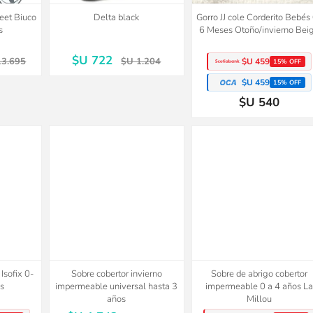
reet Biuco
Delta black
Gorro JJ cole Corderito Bebés
s
6 Meses Otoño/invierno Bei
$U 722
13.695
$U 1.204
$U 459
15% OFF
$U 459
15% OFF
$U 540
Isofix 0-
Sobre cobertor invierno
Sobre de abrigo cobertor
s
impermeable universal hasta 3
impermeable 0 a 4 años La
años
Millou