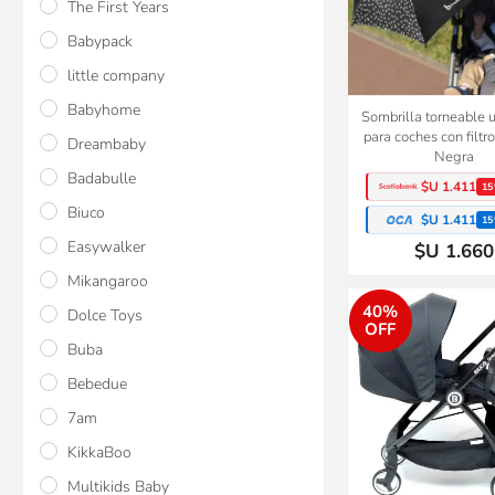
The First Years
Babypack
little company
Babyhome
Sombrilla torneable 
para coches con filtr
Dreambaby
Negra
Badabulle
$U 1.411
15
Biuco
$U 1.411
15
Easywalker
$U 1.660
Mikangaroo
40%
Dolce Toys
OFF
Buba
Bebedue
7am
KikkaBoo
Multikids Baby