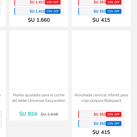
$U 1.411
$U 353
15% OFF
15% OFF
$U 1.411
$U 353
15% OFF
15% OFF
$U 1.660
$U 415
o
Manta ajustable para el coche
Almohada cervical infantil para
s
del bebé Universal Easywalker
viaje púrpura Babypack
$U 824
$U 1.648
$U 353
15% OFF
$U 353
15% OFF
$U 415