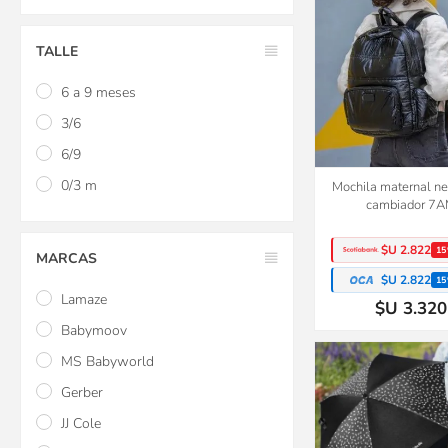
TALLE
6 a 9 meses
3/6
6/9
0/3 m
Mochila maternal ne
cambiador 7
$U 2.822
15
MARCAS
$U 2.822
15
Lamaze
$U 3.320
Babymoov
MS Babyworld
Gerber
JJ Cole