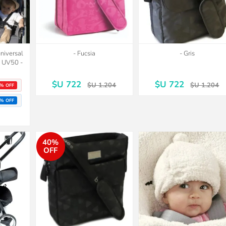
universal
- Fucsia
- Gris
o UV50 -
$U 722
$U 722
$U 1.204
$U 1.204
% OFF
% OFF
40%
OFF