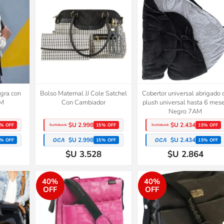
gra con
Bolso Maternal JJ Cole Satchel
Cobertor universal abrigado 
AM
Con Cambiador
plush universal hasta 6 mes
Negro 7AM
$U 2.998
$U 2.434
% OFF
15% OFF
15% OFF
$U 2.998
$U 2.434
% OFF
15% OFF
15% OFF
$U 3.528
$U 2.864
40%
40%
OFF
OFF