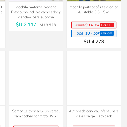
 0-
Mochila maternal vegana
Mochila portabebés fisiológico
ge
Estocolmo incluye cambiador y
Ajustable 3.5-15kg
ganchos para el coche
$U 2.117
$U 3.528
$U 4.057
15% OFF
$U 4.057
15% OFF
$U 4.773
Sombrilla torneable universal
Almohada cervical infantil para
para coches con filtro UV50
viajes beige Babypack