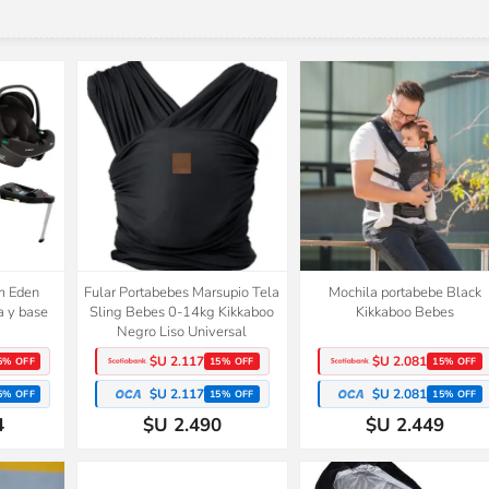
m Eden
Fular Portabebes Marsupio Tela
Mochila portabebe Black
a y base
Sling Bebes 0-14kg Kikkaboo
Kikkaboo Bebes
Negro Liso Universal
$U 2.117
$U 2.081
5% OFF
15% OFF
15% OFF
$U 2.117
$U 2.081
5% OFF
15% OFF
15% OFF
4
$U 2.490
$U 2.449