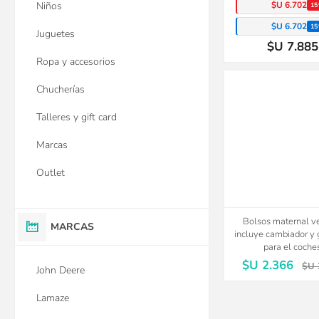
$U 6.702
Niños
15
$U 6.702
15
Juguetes
$U 7.885
Ropa y accesorios
Chucherías
Talleres y gift card
Marcas
Outlet
Bolsos maternal 
MARCAS
incluye cambiador y
para el coche
$U 2.366
$U 
John Deere
Lamaze