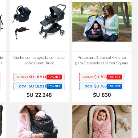
de
Coche con babysilla con base
Protector JJCole sol y viento
es
Isofix Greet Biuco
para Babysillas Harbor Square
$U 18.911
$U 706
15% OFF
15% OFF
$U 18.911
$U 706
15% OFF
15% OFF
$U 22.248
$U 830