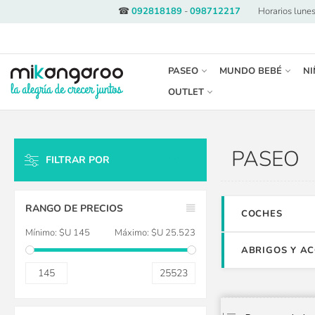
☎
092818189
-
098712217
·
Horarios lunes
PASEO
MUNDO BEBÉ
NI
OUTLET
PASEO
FILTRAR POR
LIMPIAR TODO
RANGO DE PRECIOS
COCHES
Mínimo:
$U 145
Máximo:
$U 25.523
ABRIGOS Y A
145
25523