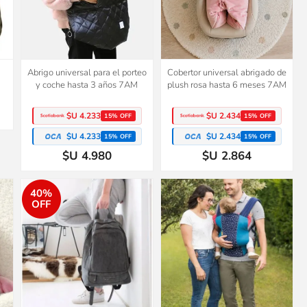
Abrigo universal para el porteo
Cobertor universal abrigado de
y coche hasta 3 años 7AM
plush rosa hasta 6 meses 7AM
$U 4.233
$U 2.434
15% OFF
15% OFF
$U 4.233
$U 2.434
15% OFF
15% OFF
$U 4.980
$U 2.864
40%
OFF