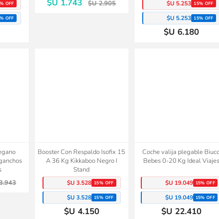
$U 1.743
$U 2.905
$U 5.253
% OFF
15% OFF
$U 5.253
% OFF
15% OFF
$U 6.180
vegano
Booster Con Respaldo Isofix 15
Coche valija plegable Biuc
 ganchos
A 36 Kg Kikkaboo Negro I
Bebes 0-20 Kg Ideal Viaje
s
Stand
3.943
$U 3.528
$U 19.049
15% OFF
15% OFF
$U 3.528
$U 19.049
15% OFF
15% OFF
$U 4.150
$U 22.410