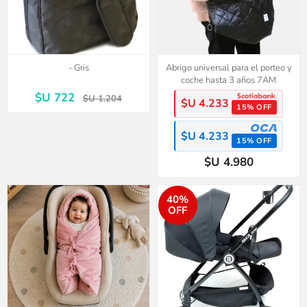
- Gris
Abrigo universal para el porteo y
coche hasta 3 años 7AM
$U 722
$U 1.204
$U 4.233
15% OFF
$U 4.233
15% OFF
$U 4.980
40%
OFF