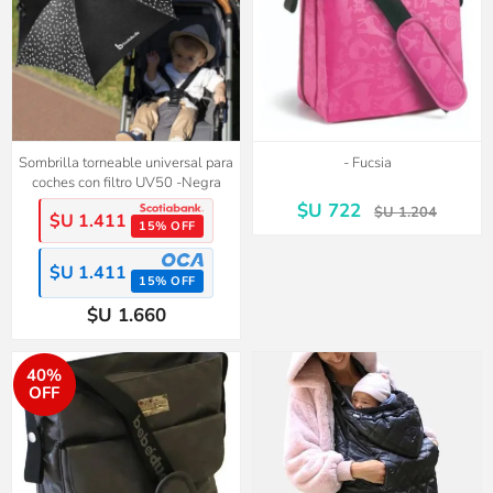
Sombrilla torneable universal para
- Fucsia
coches con filtro UV50 -Negra
$U 722
$U 1.204
$U 1.411
15% OFF
$U 1.411
15% OFF
$U 1.660
40%
OFF