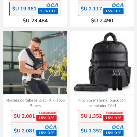
$U 19.961
$U 2.117
15% OFF
15% OFF
$U 23.484
$U 2.490
Mochila portabebe Black Kikkaboo
Mochila maternal black con
Bebes
cambiador 7AM
$U 2.081
$U 1.352
15% OFF
15% OFF
$U 2.081
$U 1.352
15% OFF
15% OFF