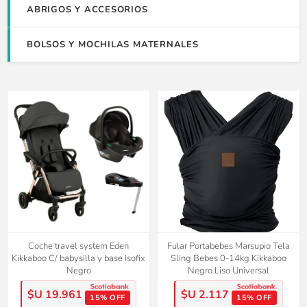
ABRIGOS Y ACCESORIOS
BOLSOS Y MOCHILAS MATERNALES
Coche travel system Eden
Fular Portabebes Marsupio Tela
Kikkaboo C/ babysilla y base Isofix
Sling Bebes 0-14kg Kikkaboo
Negro
Negro Liso Universal
$U 19.961
$U 2.117
15% OFF
15% OFF