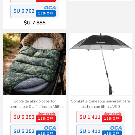
$U 6.702
15% OFF
$U 7.885
Sobre de abrigo cobertor
Sombrilla torneable universal para
impermeable 0 a 4 años La Millou
coches con filtro UV50
$U 5.253
$U 1.411
15% OFF
15% OFF
$U 5.253
$U 1.411
15% OFF
15% OFF