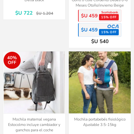
Delta black
Gorro JJ cole Corderito Bebés 0-6
Meses Otoño/invierno Beige
$U 722
$U 1.204
$U 459
15% OFF
$U 459
15% OFF
$U 540
40%
OFF
Mochila maternal vegana
Mochila portabebés fisiológico
Estocolmo incluye cambiador y
Ajustable 3.5-15kg
ganchos para el coche