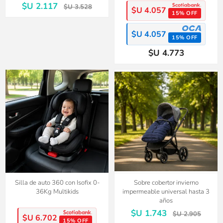
$U 2.117
$U 3.528
$U 4.057
15% OFF
$U 4.057
15% OFF
$U 4.773
40%
OFF
Silla de auto 360 con Isofix 0-
Sobre cobertor invierno
36Kg Multikids
impermeable universal hasta 3
años
$U 1.743
$U 2.905
$U 6.702
15% OFF