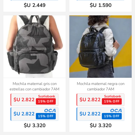
$U 2.449
$U 1.590
Mochila maternal gris con
Mochila maternal negra con
estrellas con cambiador 7AM
cambiador 7AM
$U 2.822
$U 2.822
15% OFF
15% OFF
$U 2.822
$U 2.822
15% OFF
15% OFF
$U 3.320
$U 3.320