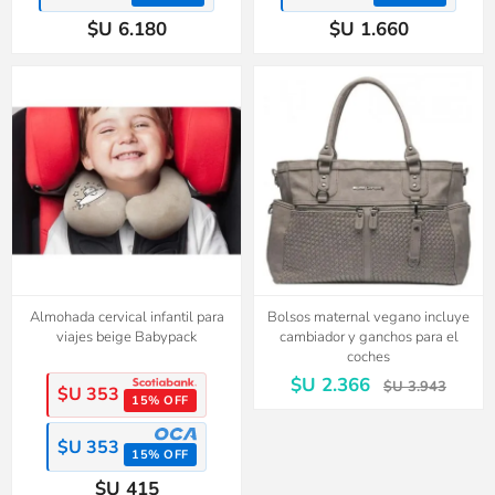
$U 6.180
$U 1.660
40%
OFF
Almohada cervical infantil para
Bolsos maternal vegano incluye
viajes beige Babypack
cambiador y ganchos para el
coches
$U 2.366
$U 3.943
$U 353
15% OFF
$U 353
15% OFF
$U 415