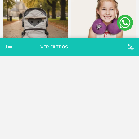
OFF
VER FILTROS
Manta ajustable para el coche del
Almohada cervical infantil para
bebé Universal Easywalker
viaje púrpura Babypack
$U 824
$U 1.648
$U 353
15% OFF
$U 353
15% OFF
$U 415