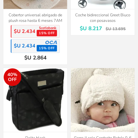
Cobertor universal abrigado de
Coche bidireccional Greet Biuco
plush rosa hasta 6 meses 7AM
con posavasos
$U 8.217
$U 13.695
$U 2.434
15% OFF
$U 2.434
15% OFF
$U 2.864
40%
OFF