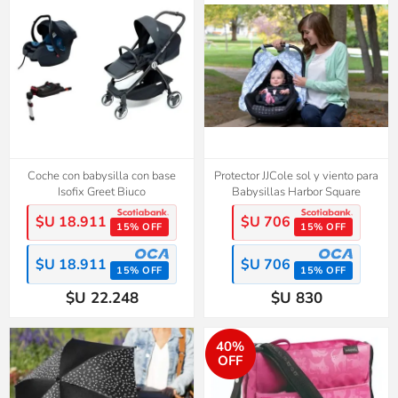
Coche con babysilla con base
Protector JJCole sol y viento para
Isofix Greet Biuco
Babysillas Harbor Square
$U 18.911
$U 706
15% OFF
15% OFF
$U 18.911
$U 706
15% OFF
15% OFF
$U 22.248
$U 830
40%
OFF