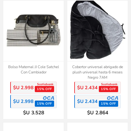
Bolso Maternal JJ Cole Satchel
Cobertor universal abrigado de
Con Cambiador
plush universal hasta 6 meses
Negro 7AM
$U 2.998
$U 2.434
15% OFF
15% OFF
$U 2.998
$U 2.434
15% OFF
15% OFF
$U 3.528
$U 2.864