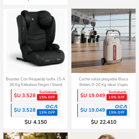
Booster Con Respaldo Isofix 15 A
Coche valija plegable Biuco
36 Kg Kikkaboo Negro I Stand
Bebes 0-20 Kg Ideal Viajes
$U 3.528
$U 19.049
15% OFF
15% OFF
$U 3.528
$U 19.049
15% OFF
15% OFF
$U 4.150
$U 22.410
50%