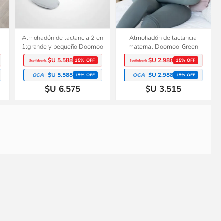
Almohadón de lactancia 2 en
Almohadón de lactancia
1:grande y pequeño Doomoo
maternal Doomoo-Green
$U 5.588
$U 2.988
15% OFF
15% OFF
$U 5.588
$U 2.988
15% OFF
15% OFF
$U 6.575
$U 3.515