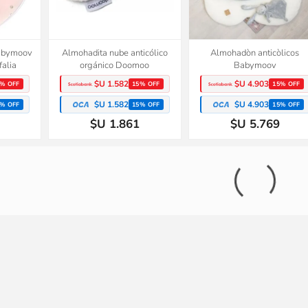
babymoov
Almohadita nube anticólico
Almohadòn anticòlicos
falia
orgánico Doomoo
Babymoov
$U 1.582
$U 4.903
% OFF
15% OFF
15% OFF
$U 1.582
$U 4.903
% OFF
15% OFF
15% OFF
$U 1.861
$U 5.769