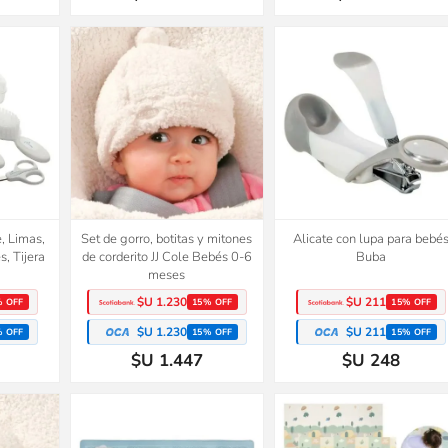
, Limas,
Set de gorro, botitas y mitones
Alicate con lupa para bebé
s, Tijera
de corderito JJ Cole Bebés 0-6
Buba
meses
$U 1.230
$U 211
% OFF
15% OFF
15% OFF
$U 1.230
$U 211
% OFF
15% OFF
15% OFF
$U 1.447
$U 248