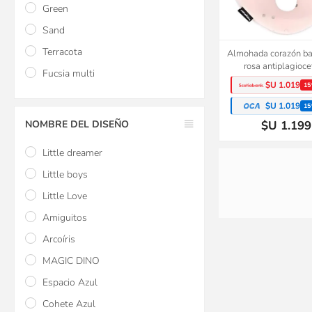
Green
Sand
Terracota
Almohada corazón 
rosa antiplagioce
Fucsia multi
$U 1.019
15
$U 1.019
15
NOMBRE DEL DISEÑO
$U 1.199
Little dreamer
Little boys
Little Love
Amiguitos
Arcoíris
MAGIC DINO
Espacio Azul
Cohete Azul