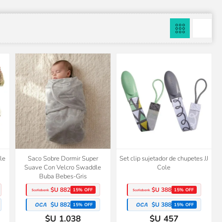
le
Saco Sobre Dormir Super
Set clip sujetador de chupetes JJ
Suave Con Velcro Swaddle
Cole
Buba Bebes-Gris
$U 882
$U 388
15% OFF
15% OFF
$U 882
$U 388
15% OFF
15% OFF
$U 1.038
$U 457