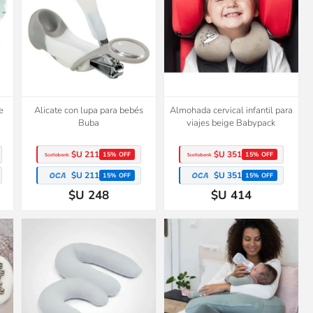
e
Alicate con lupa para bebés
Almohada cervical infantil para
Buba
viajes beige Babypack
$U 211
$U 351
15% OFF
15% OFF
$U 211
$U 351
15% OFF
15% OFF
$U 248
$U 414