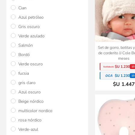
Cian
Azul petróleo
Gris oscuro
Verde azulado
Salmón
Set de gorro, botitas 
de corderito JJ Cole 
Bordó
meses
Verde oscuro
$U 1.230
15
fucsia
$U 1.230
15
gris claro
$U 1.447
Azul oscuro
Beige nórdico
multicolor nordico
rosa nórdico
Verde-azul