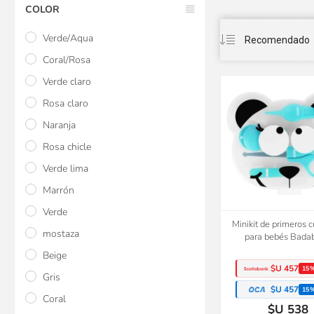
COLOR
Verde/Aqua
Coral/Rosa
Verde claro
Rosa claro
Naranja
Rosa chicle
Verde lima
Marrón
Verde
Minikit de primeros 
mostaza
para bebés Bada
Beige
$U 457
15
Gris
$U 457
15
Coral
$U 538