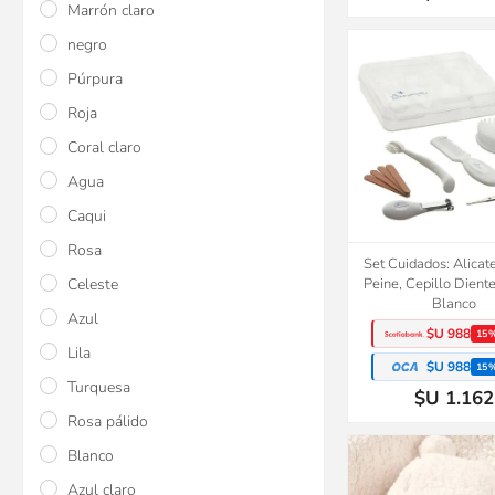
Marrón claro
negro
Púrpura
Roja
Coral claro
Agua
Caqui
Rosa
Set Cuidados: Alicate
Celeste
Peine, Cepillo Diente
Blanco
Azul
$U 988
15
Lila
$U 988
15
Turquesa
$U 1.162
Rosa pálido
Blanco
Azul claro