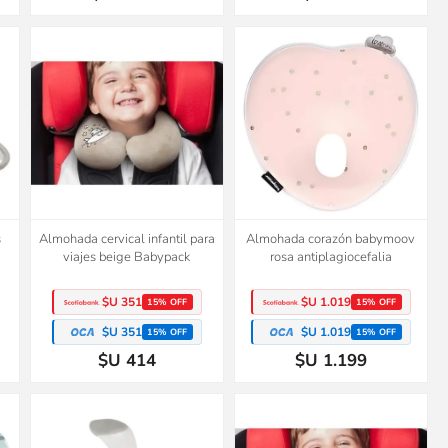
s
Almohada cervical infantil para
Almohada corazón babymoov
viajes beige Babypack
rosa antiplagiocefalia
$U 351
$U 1.019
15% OFF
15% OFF
$U 351
$U 1.019
15% OFF
15% OFF
$U 414
$U 1.199