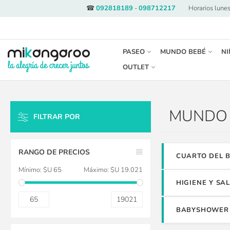
☎
092818189
-
098712217
·
Horarios lunes
PASEO
MUNDO BEBÉ
NI
OUTLET
MUNDO 
FILTRAR POR
LIMPIAR TODO
RANGO DE PRECIOS
CUARTO DEL 
Mínimo:
$U 65
Máximo:
$U 19.021
HIGIENE Y SA
65
19021
BABYSHOWER