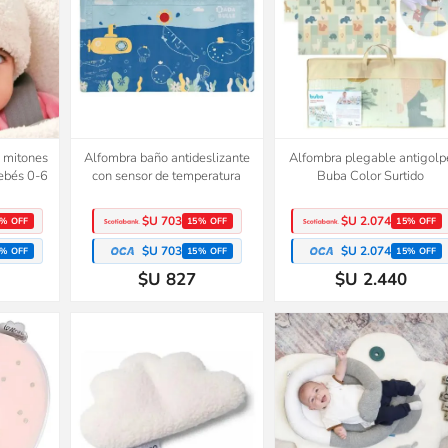
y mitones
Alfombra baño antideslizante
Alfombra plegable antigolp
Bebés 0-6
con sensor de temperatura
Buba Color Surtido
$U 703
$U 2.074
% OFF
15% OFF
15% OFF
$U 703
$U 2.074
% OFF
15% OFF
15% OFF
$U 827
$U 2.440