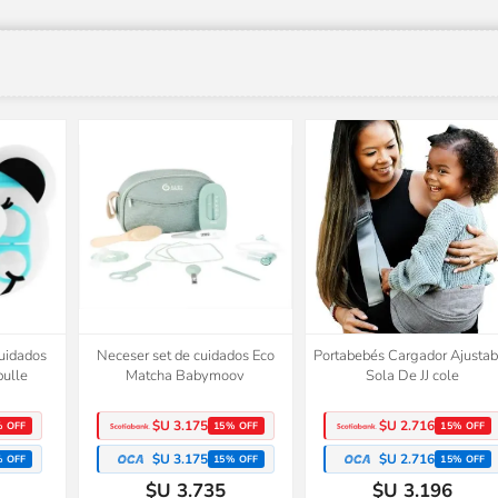
cuidados
Neceser set de cuidados Eco
Portabebés Cargador Ajustab
bulle
Matcha Babymoov
Sola De JJ cole
$U 3.175
$U 2.716
% OFF
15% OFF
15% OFF
$U 3.175
$U 2.716
% OFF
15% OFF
15% OFF
$U 3.735
$U 3.196